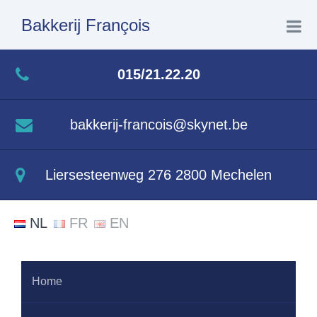
Bakkerij François
Home
015/21.22.20
Winkel
bakkerij-francois@skynet.be
Producten
Liersesteenweg 276 2800 Mechelen
Leveringen-bestelling
NL
FR
EN
Contact
Promoties
Home